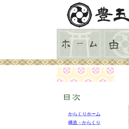
目次
からくりホーム
構造・からくり