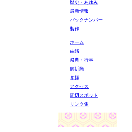
歴史・あゆみ
最新情報
バックナンバー
製作
ホーム
由緒
祭典・行事
御祈願
参拝
アクセス
周辺スポット
リンク集